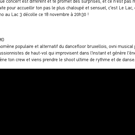
ue concert est différent et te promet des surprises, et ce n’est pas 
aite pour accueillir ton pas le plus chaloupé et sensuel, c’est Le Lac
o au Lac 3 décolle ce 18 novembre à 20h30 !
MO
omène populaire et alternatif du dancefloor bruxellois, ovni musical p
ussionnistes de haut-vol qui improvisent dans l’instant et génère l’
ne ton crew et viens prendre le shoot ultime de rythme et de danse