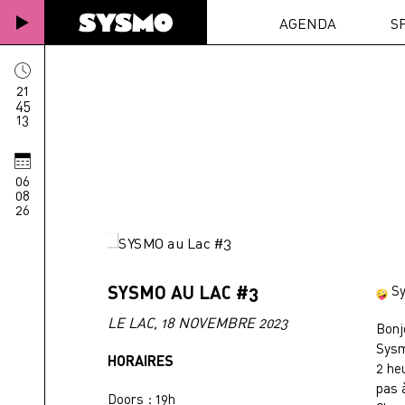
AGENDA
S
21
45
13
06
08
26
SYSMO AU LAC #3
Sy
LE LAC, 18 NOVEMBRE 2023
Bonj
Sysm
HORAIRES
2 he
pas à
Doors : 19h