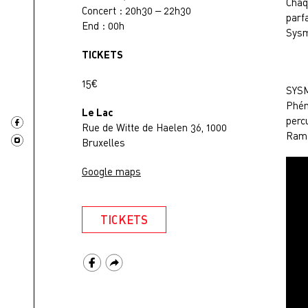
Chaq
Concert : 20h30 – 22h30
parf
End : 00h
Sysm
TICKETS
15€
SYS
Phén
Le Lac
perc
Rue de Witte de Haelen 36, 1000
Ramè
Bruxelles
Google maps
TICKETS