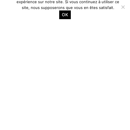
expérience sur notre site. Si vous continuez à utiliser ce
site, nous supposerons que vous en êtes satisfait.
OK
PROCHAINS SPECTACLES
25.09
SYSMO FT. SANTIAGO VAZQUEZ @ LA TRICOTERIE
Bruxelles, La Tricoterie
INFO & TICKETS
PROCHAINS ATELIERS