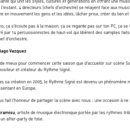
sante qui unit les styles, cultures et générations en offrant une mus
l’instant. 4 directeurs (chefs d’orchestre) se relayent face aux music
re en mouvement les gens et les idées, lâcher prise, créer du lien et
o, ça s’écoute pas à la maison, ça se regarde pas sur ton PC, ça se vi
vré par 14 percussionnistes de haut-vol qui libèrent des samples fai
hef d’orchestre.
iago Vazquez
 de mieux pour commencer cette saison que d’accueillir sur scène Sa
ositeur et créateur du Rythme Signé.
is sa création en 2005, le Rythme Signé est devenu un phénomène m
ésentant en Europe.
ous fait l’honneur de partager la scène avec nous : une occasion à n
iramisu
, a
rtiste de musique électronique portée par les rythmes triba
un after-party de folie.