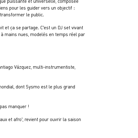
ique puissante et universelle, composée
iens pour les guider vers un objectif :
 transformer le public.
t et ça se partage. C’est un DJ set vivant
ts à mains nues, modelés en temps réel par
ntiago Vázquez, multi-instrumentiste,
ondial, dont Sysmo est le plus grand
e pas manquer !
ux et afro’, revient pour ouvrir la saison