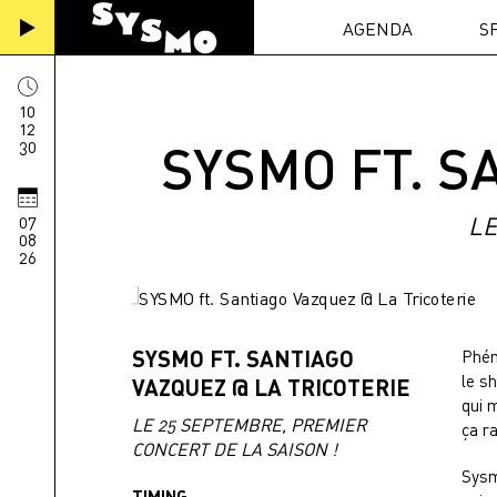
AGENDA
S
10
12
SYSMO FT. S
30
LE
07
08
26
SYSMO FT. SANTIAGO
Phén
le s
VAZQUEZ @ LA TRICOTERIE
qui 
LE 25 SEPTEMBRE, PREMIER
ça r
CONCERT DE LA SAISON !
Sysm
TIMING