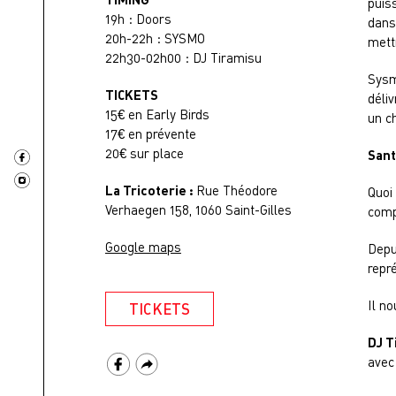
puis
19h : Doors
dans 
20h-22h : SYSMO
mett
22h30-02h00 : DJ Tiramisu
Sysm
TICKETS
déli
15€ en Early Birds
un c
17€ en prévente
20€ sur place
Sant
La Tricoterie :
Rue Théodore
Quoi
Verhaegen 158, 1060 Saint-Gilles
comp
Google maps
Depu
repr
Il n
TICKETS
DJ T
avec 