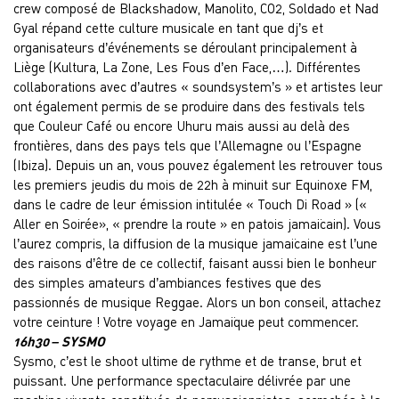
crew composé de Blackshadow, Manolito, CO2, Soldado et Nad
Gyal répand cette culture musicale en tant que dj’s et
organisateurs d’événements se déroulant principalement à
Liège (Kultura, La Zone, Les Fous d’en Face,…). Différentes
collaborations avec d’autres « soundsystem’s » et artistes leur
ont également permis de se produire dans des festivals tels
que Couleur Café ou encore Uhuru mais aussi au delà des
frontières, dans des pays tels que l’Allemagne ou l’Espagne
(Ibiza). Depuis un an, vous pouvez également les retrouver tous
les premiers jeudis du mois de 22h à minuit sur Equinoxe FM,
dans le cadre de leur émission intitulée « Touch Di Road » («
Aller en Soirée», « prendre la route » en patois jamaïcain). Vous
l’aurez compris, la diffusion de la musique jamaïcaine est l’une
des raisons d’être de ce collectif, faisant aussi bien le bonheur
des simples amateurs d’ambiances festives que des
passionnés de musique Reggae. Alors un bon conseil, attachez
votre ceinture ! Votre voyage en Jamaïque peut commencer.
16h30 – SYSMO
Sysmo, c’est le shoot ultime de rythme et de transe, brut et
puissant. Une performance spectaculaire délivrée par une