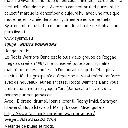
machine vivante constituée de percussionnistes, accrochés à la
gestuelle d’un directeur. Avec son concept brut et puissant, le
collectif marque le dancefloor d’aujourd’hui avec une musique
moderne, enracinée dans les rythmes anciens et actuels.
Sysmo embarque la foule dans une fête hautement physique,
primitive et
www.sysmo.eu
19h30 – ROOTS WARRIORS
Reggae roots
Le Roots Warriors Band est le plus vieux groupe de Reggae
Liégeois créé en 1983; Il a conservé toute son originalité
malgré toute ses années où l’on aurait cru qu’il n’était plus
d’actualité . Le groupe s’est émancipé et s’est même renforcé
avec de nouveaux jeunes artistes. Roots Warriors Band vous
embarque dans un voyage a Yard (Jamaica) à travers des
riddims pur son jamaicain.
Avec : B dread (drums), Ioanis (chant), Raphy (mix), Sarahyan
(claviers), Hugo (claviers), Marty (basse), Mike (guitare)
https://www.facebook.com/rootswarriorsmusic/
21h30 – BAI KAMARA TRIO
Mélange de blues et roots.