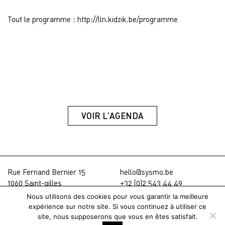
Tout le programme : http://lln.kidzik.be/programme
VOIR L'AGENDA
Rue Fernand Bernier 15
hello@sysmo.be
1060 Saint-gilles
+32 (0)2 543 44 49
Nous utilisons des cookies pour vous garantir la meilleure
Aide & FAQ
© SYSMO 2026
expérience sur notre site. Si vous continuez à utiliser ce
site, nous supposerons que vous en êtes satisfait.
Termes & Conditions
Conception vlevle &
André