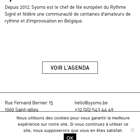
Depuis 2012, Sysmo est le chef de file européen du Rythme
Signé et fédère une communauté de centaines d’amateurs de
rythme et d’improvisation en Belgique.
VOIR L'AGENDA
Rue Fernand Bernier 15
hello@sysmo.be
1060 Saint-gilles
+32 (0)2 543 44 49
Nous utilisons des cookies pour vous garantir la meilleure
Aide & FAQ
© SYSMO 2026
expérience sur notre site. Si vous continuez à utiliser ce
site, nous supposerons que vous en êtes satisfait.
Termes & Conditions
Conception vlevle &
André
Ascensão
OK