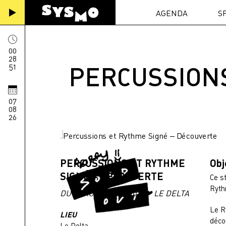
AGENDA
S
00
28
PERCUSSIONS
52
07
08
26
PERCUSSIONS ET RYTHME
Obj
SIGNÉ – DÉCOUVERTE
Ce s
Ryth
DU 23 AU 27 AOUT 2021 ❤ LE DELTA
Le R
LIEU
déco
Le Delta