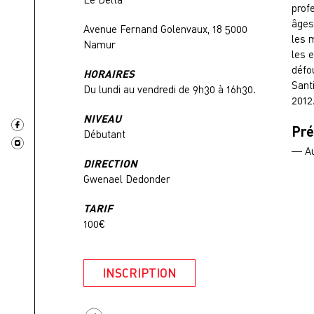
prof
âges
Avenue Fernand Golenvaux, 18 5000
les 
Namur
les e
défo
HORAIRES
Sant
Du lundi au vendredi de 9h30 à 16h30.
2012
NIVEAU
Pré
Débutant
— Au
DIRECTION
Gwenael Dedonder
TARIF
100€
INSCRIPTION